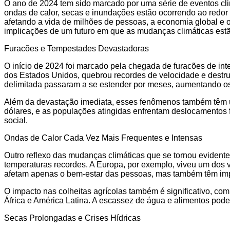
O ano de 2024 tem sido marcado por uma série de eventos cl
ondas de calor, secas e inundações estão ocorrendo ao redo
afetando a vida de milhões de pessoas, a economia global e o 
implicações de um futuro em que as mudanças climáticas estã
Furacões e Tempestades Devastadoras
O início de 2024 foi marcado pela chegada de furacões de inte
dos Estados Unidos, quebrou recordes de velocidade e destr
delimitada passaram a se estender por meses, aumentando os
Além da devastação imediata, esses fenômenos também têm um
dólares, e as populações atingidas enfrentam deslocamentos f
social.
Ondas de Calor Cada Vez Mais Frequentes e Intensas
Outro reflexo das mudanças climáticas que se tornou eviden
temperaturas recordes. A Europa, por exemplo, viveu um dos 
afetam apenas o bem-estar das pessoas, mas também têm impl
O impacto nas colheitas agrícolas também é significativo, c
África e América Latina. A escassez de água e alimentos pode
Secas Prolongadas e Crises Hídricas