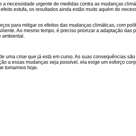
re a necessidade urgente de medidas contra as mudanças climá
efeito estufa, os resultados ainda estão muito aquém do necess
orços para mitigar os efeitos das mudanças climáticas, com pol
esiliente. Ao mesmo tempo, é preciso priorizar a adaptação das
e ambiental.
 de uma crise que já está em curso. As suas consequências sã
ão a essas mudanças seja possível, ela exige um esforço conju
ue tomarmos hoje.