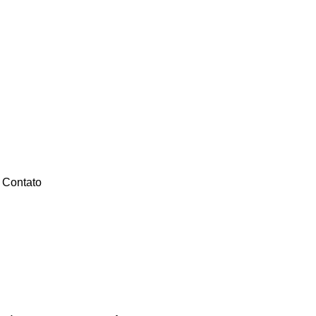
Contato
ticos Extremos de 2024: Um 