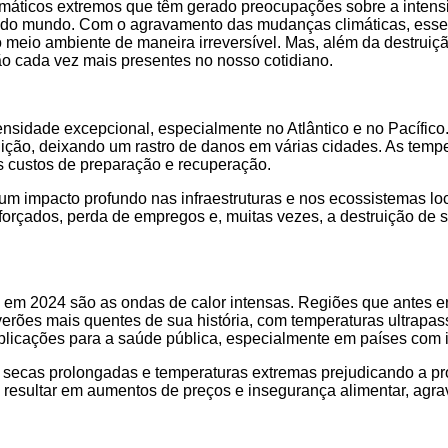
imáticos extremos que têm gerado preocupações sobre a inten
r do mundo. Com o agravamento das mudanças climáticas, esses
meio ambiente de maneira irreversível. Mas, além da destruição
o cada vez mais presentes no nosso cotidiano.
nsidade excepcional, especialmente no Atlântico e no Pacífico.
uição, deixando um rastro de danos em várias cidades. As te
 custos de preparação e recuperação.
 impacto profundo nas infraestruturas e nos ecossistemas loc
orçados, perda de empregos e, muitas vezes, a destruição de s
te em 2024 são as ondas de calor intensas. Regiões que antes
verões mais quentes de sua história, com temperaturas ultrapa
icações para a saúde pública, especialmente em países com in
om secas prolongadas e temperaturas extremas prejudicando a p
 resultar em aumentos de preços e insegurança alimentar, agra