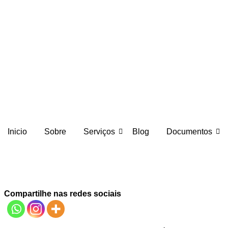
Ir
para
o
conteúdo
Inicio
Sobre
Serviços
Blog
Documentos
O Impacto dos Eventos Climá
Compartilhe nas redes sociais