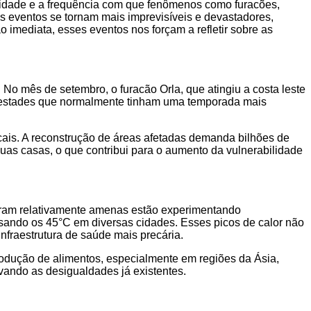
sidade e a frequência com que fenômenos como furacões,
 eventos se tornam mais imprevisíveis e devastadores,
 imediata, esses eventos nos forçam a refletir sobre as
 No mês de setembro, o furacão Orla, que atingiu a costa leste
mpestades que normalmente tinham uma temporada mais
ais. A reconstrução de áreas afetadas demanda bilhões de
uas casas, o que contribui para o aumento da vulnerabilidade
 eram relativamente amenas estão experimentando
ssando os 45°C em diversas cidades. Esses picos de calor não
fraestrutura de saúde mais precária.
rodução de alimentos, especialmente em regiões da Ásia,
vando as desigualdades já existentes.