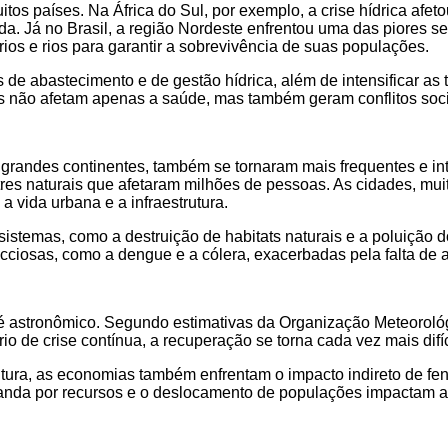
tos países. Na África do Sul, por exemplo, a crise hídrica af
a. Já no Brasil, a região Nordeste enfrentou uma das piores s
s e rios para garantir a sobrevivência de suas populações.
s de abastecimento e de gestão hídrica, além de intensificar as
s não afetam apenas a saúde, mas também geram conflitos soci
de grandes continentes, também se tornaram mais frequentes e 
stres naturais que afetaram milhões de pessoas. As cidades, mu
 vida urbana e a infraestrutura.
temas, como a destruição de habitats naturais e a poluição do
cciosas, como a dengue e a cólera, exacerbadas pela falta de 
é astronômico. Segundo estimativas da Organização Meteorológ
 de crise contínua, a recuperação se torna cada vez mais difíc
utura, as economias também enfrentam o impacto indireto de fe
nda por recursos e o deslocamento de populações impactam a c