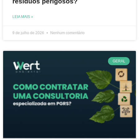
resíduos perigosos?
LEIA MAIS »
9 de julho de 2026
Nenhum comentário
GERAL