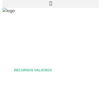
TRANSFORME SEUS RESÍDUOS
EM
RECURSOS VALIOSOS
COM
A GESTÃO WERT DE RESÍDUOS