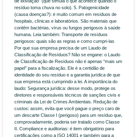
de lixiviação” (que simula o que acontece quando o
resíduo toma chuva no solo). 5. Patogenicidade
(causa doenças?): é muito comum em resíduos de
hospitais, clínicas e laboratórios. São materiais que
contêm bactérias, vírus ou fungos perigosos à saúde
humana. Leia também: Transporte de resíduos
perigosos: quais são as regras e como cumpri-las
Por que sua empresa precisa de um Laudo de
Classificação de Resíduos? Não se engane: o Laudo
de Classificação de Resíduos não é apenas “mais um
papel” para a fiscalização. Ele é a certidão de
identidade do seu resíduo e a garantia jurídica de que
sua empresa está cumprindo a lei. A importância do
laudo: Segurança jurídica: desse modo, protege os
diretores e responsáveis técnicos de sanções civis e
criminais da Lei de Crimes Ambientais. Redução de
custos: assim, evita que você pague o preço caro de
um descarte Classe I (perigoso) para um resíduo que,
comprovadamente, poderia ser tratado como Classe
II. Compliance e auditorias: é item obrigatório para
certificações como a ISO 14001 e também para a