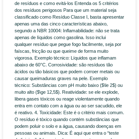
de resíduos e como evitá-los Entenda os 5 critérios
dos resíduos perigosos Para que um material seja
classificado como Resíduo Classe I, basta apresentar
apenas uma das cinco características abaixo,
segundo a NBR 10004: Inflamabilidade: não se trata
apenas de líquidos como gasolina. Isso inclui
qualquer resíduo que pegue fogo facilmente, seja por
faíscas, fricção ou que queime de forma muito
vigorosa. Exemplo técnico: Líquidos que inflamam
abaixo de 60°C. Corrosividade: são resíduos tão
ácidos ou tão básicos que podem corroer metais ou
causar queimaduras graves na pele. Exemplo
técnico: Substâncias com pH muito baixo ($\le 2$) ou
muito alto ($\ge 12,5$). Reatividade: se ele explode,
libera gases tóxicos ou reage violentamente quando
entra em contato com a água ou ao ser sacudido, ele
é reativo. 4. Toxicidade: Este é o critério mais comum.
O resíduo é tóxico quando contém substâncias que
podem poluir o solo e a água, causando doenças em
pessoas ou animais. Dica: É aqui que entra o “teste