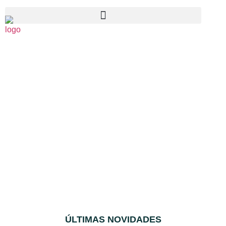
CONTEÚDOS
GRATUITOS SOBRE
GESTÃO AMBIENTAL
Blogs, ebooks, artigos técnicos e legislações comentadas.
Transforme-se com conhecimento teórico e prático
ÚLTIMAS NOVIDADES